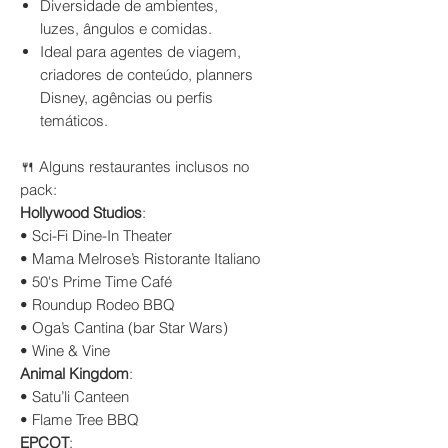
Diversidade de ambientes,
luzes, ângulos e comidas.
Ideal para agentes de viagem,
criadores de conteúdo, planners
Disney, agências ou perfis
temáticos.
🍴 Alguns restaurantes inclusos no
pack:
Hollywood Studios
:
• Sci-Fi Dine-In Theater
• Mama Melrose’s Ristorante Italiano
• 50's Prime Time Café
• Roundup Rodeo BBQ
• Oga’s Cantina (bar Star Wars)
• Wine & Vine
Animal Kingdom
:
• Satu’li Canteen
• Flame Tree BBQ
EPCOT
: