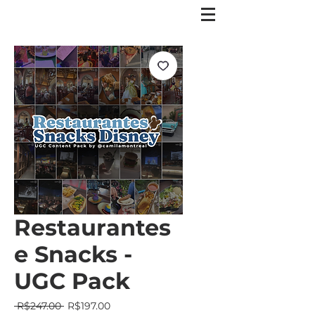
Restaurantes
e Snacks -
UGC Pack
Regular
Sale
 R$247.00 
R$197.00