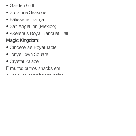
• Garden Grill
• Sunshine Seasons
• Pâtisserie França
• San Angel Inn (México)
• Akershus Royal Banquet Hall
Magic Kingdom
:
• Cinderella’s Royal Table
• Tony’s Town Square
• Crystal Palace
E muitos outros snacks em
quiosques espalhados pelos
parques!
🎯
Comece agora a vender mais
pacotes Disney com conteúdo real
e que conecta!
Ao adquirir este pacote de vídeos,
você concorda com os
termos de