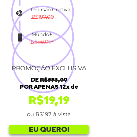
Imersão Criativa
🎨
R$197,00
Mundo+
🖥
R$99,00
PROMOÇÃO EXCLUSIVA
DE R$593,00
POR APENAS 12x de
R$19,19
ou R$197 à vista
EU QUERO!