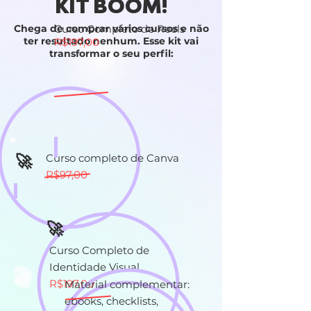
KIT BOOM!
Chega de comprar vários cursos e não
Curso Completo de Reels
ter resultado nenhum. Esse kit vai
R$197,00
transformar o seu perfil:
​🚀
Curso completo de Canva
R$97,00
​🚀
Curso Completo de
Identidade Visual
R$197,00
​Material complementar:
ebooks, checklists,