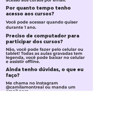
acesso aos cursos por email.
Por quanto tempo tenho
acesso aos cursos?
Você pode acessar quando quiser
durante 1 ano.
Preciso de computador para
participar dos cursos?
Não, você pode fazer pelo celular ou
tablet! Todas as aulas gravadas tem
legenda, você pode baixar no celular
e assistir offline.
Ainda tenho dúvidas, o que eu
faço?
Me chama no instagram
@camilamontreal ou manda um
email para
oimundo@camilamontreal.com
que
vou amar te ajudar!