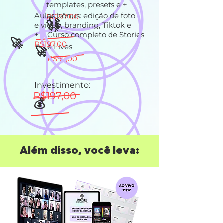
templates, presets e +
Aulas bônus: edição de foto
R$197,00
​🚀
​🚀
e vídeo, branding,
Tiktok e
+
Curso completo de Stories
​🚀
R$197,00
e Lives
​🚀
R$97,00
Investimento:
R$197,00
💰
Além disso, você leva: