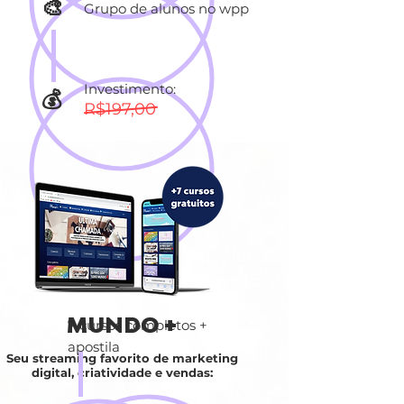
🎨
Grupo de alunos no wpp
Investimento:
💰
R$197,00
MUNDO +
7 cursos completos +
apostila
Seu streaming favorito de marketing
digital, criatividade e vendas: