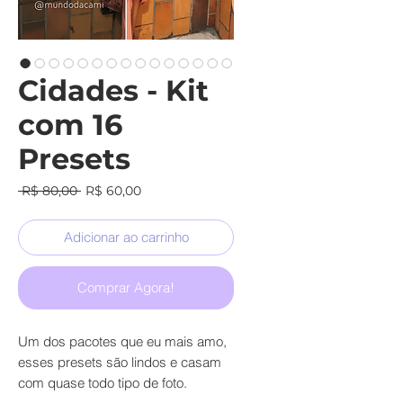
Cidades - Kit
com 16
Presets
Preço
Preço
 R$ 80,00 
R$ 60,00
normal
promocional
Adicionar ao carrinho
Comprar Agora!
Um dos pacotes que eu mais amo,
esses presets são lindos e casam
com quase todo tipo de foto.