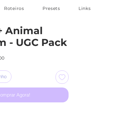
Roteiros
Presets
Links
+ Animal
m - UGC Pack
Preço
00
promocional
inho
omprar Agora!