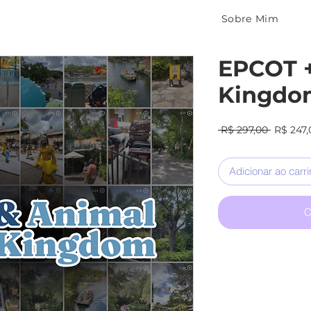
Sobre Mim
EPCOT 
Kingdo
Preço
 R$ 297,00 
R$ 247,
normal
Adicionar ao carr
C