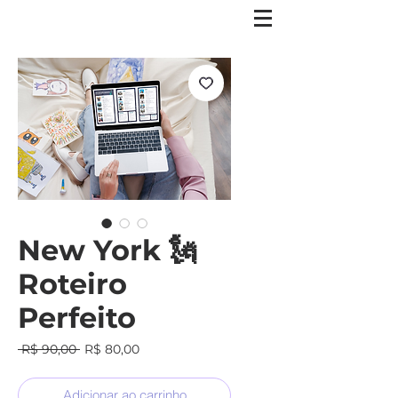
New York 🗽
Roteiro
Perfeito
Preço
Preço
 R$ 90,00 
R$ 80,00
normal
promocional
Adicionar ao carrinho