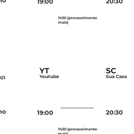
no
20:30
19:00
1h30 (provavelmente
mais)
YT
SC
Youtube
Sua Casa
021
no
20:30
19:00
1h30 (provavelmente
mais)