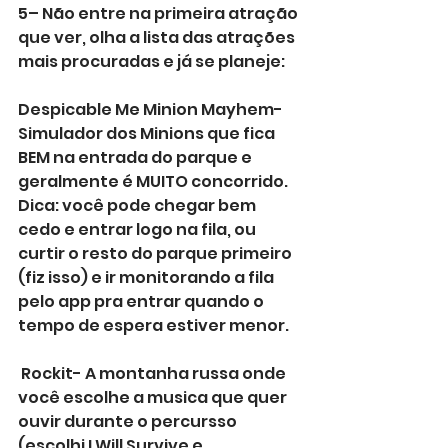
5– Não entre na primeira atração 
que ver, olha a lista das atrações 
mais procuradas e já se planeje:
Despicable Me Minion Mayhem- 
Simulador dos Minions que fica 
BEM na entrada do parque e 
geralmente é MUITO concorrido.
Dica: você pode chegar bem 
cedo e entrar logo na fila, ou 
curtir o resto do parque primeiro 
(fiz isso) e ir monitorando a fila 
pelo app pra entrar quando o 
tempo de espera estiver menor.
 Rockit- A montanha russa onde 
você escolhe a musica que quer 
ouvir durante o percursso 
(escolhi I Will Survive e 