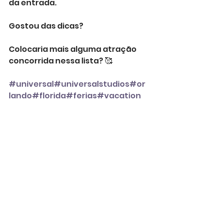
da entrada. ⠀⠀
Gostou das dicas? 
Colocaria mais alguma atração 
concorrida nessa lista? 🥰 ⠀⠀
#universal
#universalstudios
#or
lando
#florida
#ferias
#vacation
#traveltips
#orlandotips
#dicaso
rlando
#dicasuniversal
#mundod
acami
#dicasdacami
#mdcdicas
#mdcuniversal