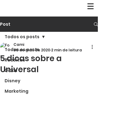
Post
Todos os posts
Cami
Todos os posts
30 de mai. de 2020
2 min de leitura
5 dicas sobre a
Receitas
Universal
Dicas
Disney
Marketing