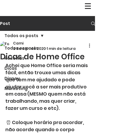
Post
Todos os posts
Cami
Todos os posts
2 de abr. de 2020
1 min de leitura
Dicas de Home Office
Receitas
Achei que Home Office seria mais 
Dicas
fácil, então trouxe umas dicas 
Disney
que tem me ajudado e pode 
ajudar você a ser mais produtivo 
Marketing
em casa (MESMO quem não está 
trabalhando, mas quer criar, 
fazer um curso e etc).
 ⏰ Coloque horário pra acordar, 
não acorde quando o corpo 