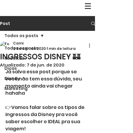
Post
Todos os posts
Cami
Todos os posts
2 de abr. de 2020
1 min de leitura
INGRESSOS DISNEY 🏰
Receitas
Atualizado:
7 de jun. de 2020
Dicas
Já salva esse post porque se 
Disney
você não tem essa dúvida, seu 
momento ainda vai chegar 
Marketing
hahaha
⠀⠀
👉Vamos falar sobre os tipos de 
ingressos da Disney pra você 
saber escolher o IDEAL pra sua 
viagem! ⠀⠀