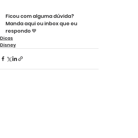
Ficou com alguma dúvida? 
Manda aqui ou inbox que eu 
respondo 💙
Dicas
Disney
Ver tudo
Posts recentes