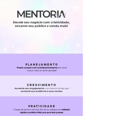
Decole seu negócio com criatividade,
encante seu público e venda mais!
PLANEJAMENTO
Passo a passo com acompanhamento
pra você
nunca mais se sentir perdida!
CRESCIMENTO
Aumente seu engajamento
o ao mesmo tempo que
aumenta sua audiência e suas vendas.
PRATICIDADE
Chega de teoria e termos técnicos, aplique um
método
rápido e prático
feito pra que tem pressa
.