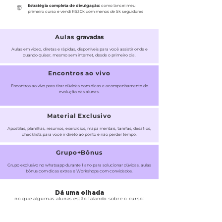
Estratégia completa de divulgação:
como lancei meu
​🤯
primeiro curso e vendi R$30k com menos de 5k seguidores
Aulas
gravadas
Aulas em vídeo, diretas e rápidas, disponíveis para você assistir onde e
quando quiser, mesmo sem internet, desde o primeiro dia.
Encontros ao vivo
Encontros ao vivo
para tirar dúvidas com dicas e acompanhamento de
evolução das alunas.
Material Exclusivo
Apostilas, planilhas, resumos, exercícios, mapa mentais, tarefas, desafios,
checklists para você ir direto ao ponto e não perder tempo.
Grupo+Bônus
Grupo exclusivo no whatsapp durante 1 ano para solucionar dúvidas, aulas
bônus com dicas extras e Workshops com convidados.
Dá uma olhada
no que algumas alunas estão falando sobre o curso: