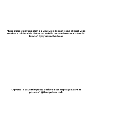
"Esse curso vai muito além de um curso de marketing digital, você
mudou a minha vida. Estou muito feliz, como não estava há muito
tempo." @byluannabarbosa
"Aprendi a causar impacto positivo e ser inspiração para as
pessoas." @tianepelomundo