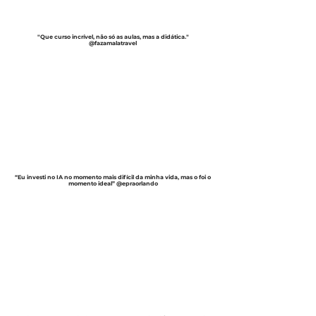
"Que curso incrível, não só as aulas, mas a didática."
@fazamalatravel
“Eu investi no IA no momento mais difícil da minha vida, mas o foi o
momento ideal” @epraorlando