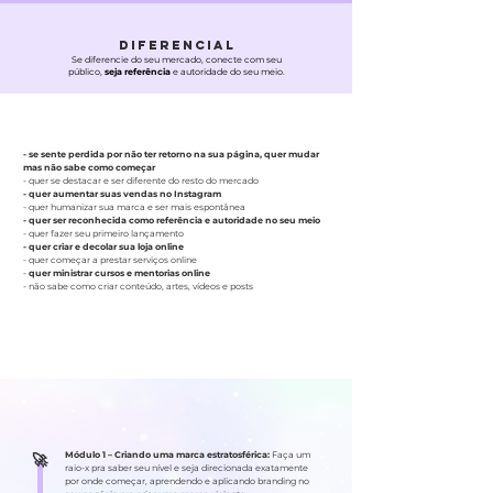
DIFERENCIAL
Se diferencie do seu mercado, conecte com seu
público,
seja referência
e autoridade do seu meio.
A mentoria é pra você que:
- se sente perdida por não ter retorno na sua página, quer mudar
mas não sabe como começar
- quer se destacar e ser diferente do resto do mercado
- quer aumentar suas vendas no Instagram
- quer humanizar sua marca e ser mais espontânea
- quer ser reconhecida como referência e autoridade no seu meio
- quer fazer seu primeiro lançamento
- quer criar e decolar sua loja online
- quer começar a prestar serviços online
-
quer ministrar cursos e mentorias online
- não sabe como criar conteúdo, artes, vídeos e posts
O que você vai aprender no IA?
​🚀
Módulo 1 –
Criando uma marca estratosférica:
Faça um
raio-x pra saber seu nível e seja direcionada exatamente
por onde começar, aprendendo e aplicando branding no