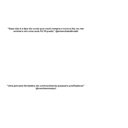
"Esse não é o tipo de curso que você compra e nunca faz. eu me
animei e em uma aula fiz 70 posts." @amandakalinoski
"Uma jornada fantástica de conhecimento pessoal e profissional."
@voudesceraqui