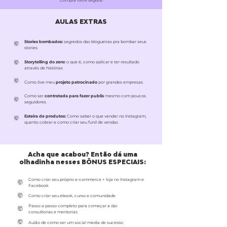
Compra 100% segura!
AULAS EXTRAS
Stories bombados:
segredos das blogueiras pra bombar seus
​🤯
stories
​🤯
Storytelling do zero:
o que é, como aplicar e ter resultado
através de histórias
​🤯
Como tive meu
projeto patrocinado
por grandes empresas
Como ser
contratada para fazer publis
mesmo com poucos
​🤯
seguidores
Esteira de produtos:
Como saber o que vender no Instagram,
​🤯
quanto cobrar e como criar seu funil de vendas
Acha que acabou? Então dá uma
olhadinha nesses BÔNUS ESPECIAIS:
Como criar seu próprio e-commerce + loja no Instagram e
​🤯
Facebook
​🤯
Como criar seu ebook, curso e comunidade
Passo a passo completo para começar a dar
​🤯
consultorias e mentorias
​🤯
Aulão de como ser um social media de sucesso