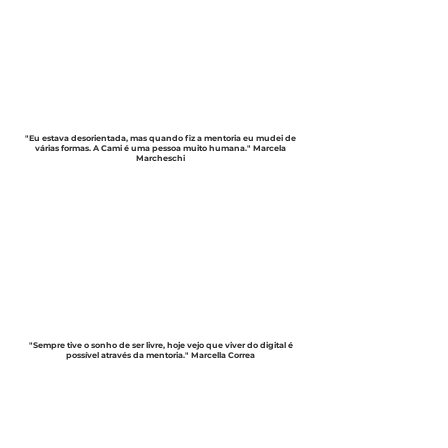
"Eu estava desorientada, mas quando fiz a mentoria eu mudei de
várias formas. A Cami é uma pessoa muito humana."
Marcela
Marcheschi
"Sempre tive o sonho de ser livre, hoje vejo que viver do digital é
possível através da mentoria."
Marcella Correa