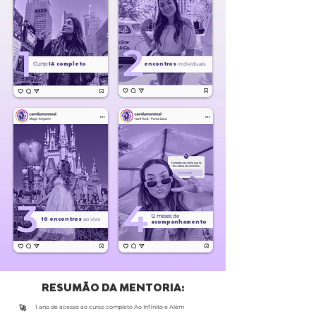
Curso
IA completo
encontros
individuais
12 meses de
10 encontros
ao vivo
acompanhamento
RESUMÃO DA MENTORIA:
​🚀
1 ano de acesso ao curso completo Ao Infinito e Além