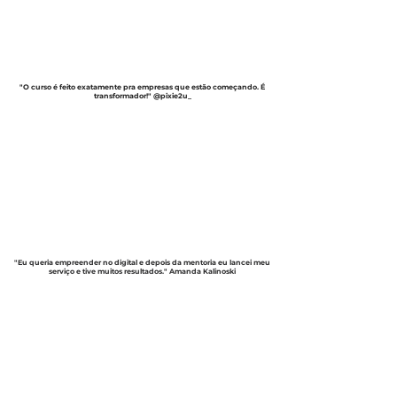
"O curso é feito exatamente pra empresas que estão começando. É
transformador!" @pixie2u_
"Eu queria empreender no digital e depois da mentoria eu lancei meu
serviço e tive muitos resultados."
Amanda Kalinoski