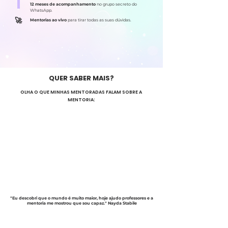
12 meses de acompanhamento
no grupo secreto do
WhatsApp.
​🚀
Mentorias ao vivo
para tirar todas as suas dúvidas.
QUER SABER MAIS?
OLHA O QUE MINHAS MENTORADAS FALAM SOBRE A
MENTORIA:
"Eu descobri que o mundo é muito maior, hoje ajudo professores e a
mentoria me mostrou que sou capaz."
Nayda Stabile