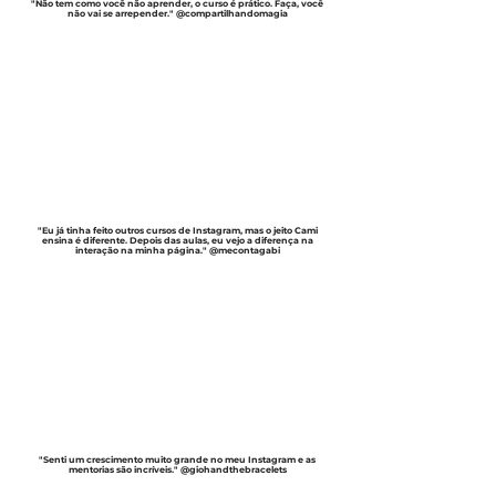
"Não tem como você não aprender, o curso é prático. Faça, você
não vai se arrepender." @compartilhandomagia
"Eu já tinha feito outros cursos de Instagram, mas o jeito Cami
ensina é diferente. Depois das aulas, eu vejo a diferença na
interação na minha página." @mecontagabi
"Senti um crescimento muito grande no meu Instagram e as
mentorias são incríveis." @giohandthebracelets