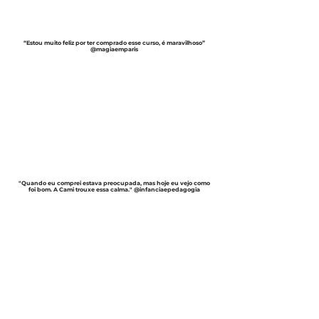
“Estou muito feliz por ter comprado esse curso, é maravilhoso”
@magiaemparis
"Quando eu comprei estava preocupada, mas hoje eu vejo como
foi bom. A Cami trouxe essa calma." @infanciaepedagogia