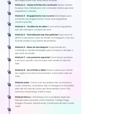
seu negócio pra criar uma marca viciante.
​🚀
Módulo 2 – Ideias infinitas de conteúdo:
Nesse módulo
te passo meu método pra criar conteúdo criativo que atrai
seguidores e clientes.
​🚀
Módulo 3 – Engajamento nas nuvens:
Estratégias para
aumentar seu engajamento e fazer seus seguidores
viverem seus fãs.
​🚀
Módulo 4 – Audiência do além:
Como atrair seguidores
que vão interagir e comprar de você.
​🚀
Módulo 5 – Monetização top das galáxias:
Aqui você vai
definir e estruturar o que vai vender no Instagram, criar seu
funil de vendas e sua esteira de produtos.
​🚀
Módulo 6 – Base de decolagem:
Organizando seu
conteúdo e criando estratégias para começar a divulgar o
que você vai vender.
Módulo 7 - Lançamento espacial:
Como lançar produtos
​🚀
e serviços usando a técnica que mais vende na internet
hoje.
Módulo 8 – Ao Infinito e Além:
Passo a passo pra manter
​🚀
seu negócio lucrativo funcionando e crescendo cada vez
mais.
Módulo extra –
Como criar seu próprio site, ecommerce,
​🚀
curso, mentoria, consultoria, loja no Instagram e Faceebok,
além de oficinas de como usar ferramentas como: Wix,
Hotmart, Nuvemshop, Trello e mais!
​🚀
Módulo bônus –
Workshop com convidados especiais
falando sobre assuntos como: Oratória, Trafego Pago,
Imagem Pessoal, Atendimento, Construção de site e muito
mais!
​🚀