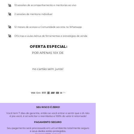
​🚀
10 sessões de acompanhamento e mentorias ao vivo
​🚀
2 sessões de mentoria individual
​🚀
12 meses de acesso a Comunidade secreta no Whatsapp
​🚀
Oficinas e aulas bônus de ferramentas e estratégias de venda
OFERTA ESPECIAL:
POR APENAS 10X DE
R$297
no cartão sem juros!
SEU RISCO É ZERO!
Você tem 7 dias de garantia, então se você entrar e sentir que o IA não
é pra você, é só solicitar o reembolso e 100% do valor é retornado!
PAGAMENTO SEGURO
Seu pagamento será processado em um ambiente totalmente seguro
e seus dados estão protegidos.