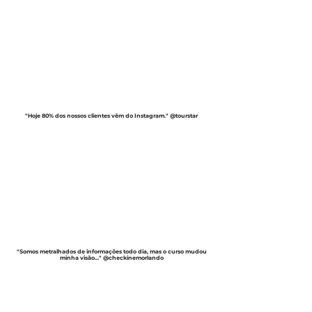
"Hoje 80% dos nossos clientes vêm do Instagram." @tourstar
"Somos metralhados de informações todo dia, mas o curso mudou
minha visão..." @checkinemorlando