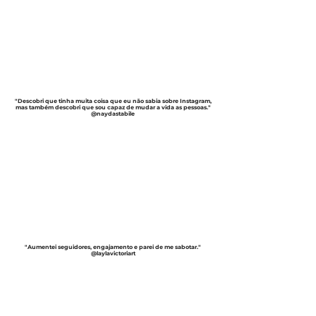
"Descobri que tinha muita coisa que eu não sabia sobre Instagram,
mas também descobri que sou capaz de mudar a vida as pessoas."
@naydastabile
"Aumentei seguidores, engajamento e parei de me sabotar."
@laylavictoriart