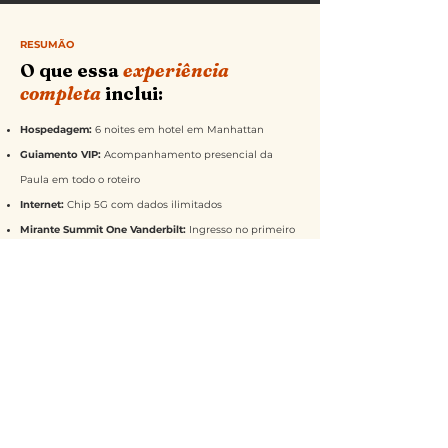
RESUMÃO
O que essa
experiência
completa
inclui:
Hospedagem:
6 noites em hotel em Manhattan
Guiamento VIP:
Acompanhamento presencial da
Paula em todo o roteiro
Internet:
Chip 5G com dados ilimitados
Mirante Summit One Vanderbilt:
Ingresso no primeiro
horário
Estátua da Liberdade:
Ingresso com acesso à estátua
e passeio de barco
Museu de História Natural:
Ingresso incluso
Hard Rock Café:
Refeição completa na Times Square
Picnic no Central Park:
Experiência exclusiva com
estética de outono
Especial Halloween:
Tour por casas decoradas +