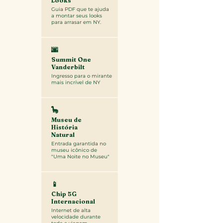
Looks
Guia PDF que te ajuda
a montar seus looks
para arrasar em NY.
🌆
Summit One
Vanderbilt
Ingresso para o mirante
mais incrível de NY
🦕
Museu de
História
Natural
Entrada garantida no
museu icônico de
"Uma Noite no Museu"
📱
Chip 5G
Internacional
Internet de alta
velocidade durante