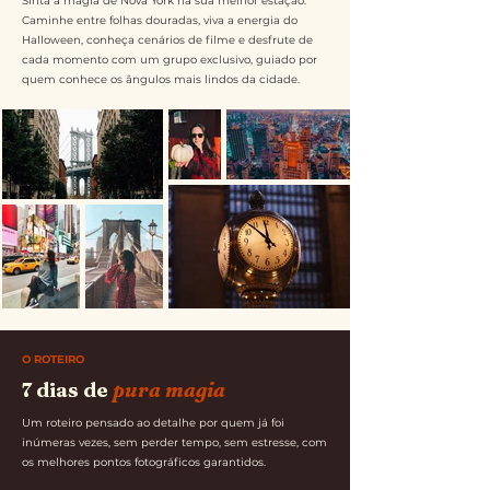
Sinta a magia de Nova York na sua melhor estação.
Caminhe entre folhas douradas, viva a energia do
Halloween, conheça cenários de filme e desfrute de
cada momento com um grupo exclusivo, guiado por
quem conhece os ângulos mais lindos da cidade.
O ROTEIRO
7 dias de
pura magia
Um roteiro pensado ao detalhe por quem já foi
inúmeras vezes, sem perder tempo, sem estresse, com
os melhores pontos fotográficos garantidos.