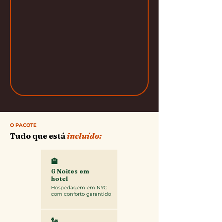
O PACOTE
Tudo que está
incluído:
🏨
6 Noites em
hotel
Hospedagem em NYC
com conforto garantido
🗽