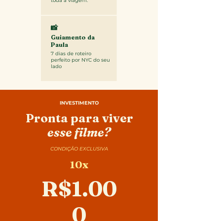
toda a viagem.
📸
Guiamento da
Paula
7 dias de roteiro
perfeito por NYC do seu
lado
INVESTIMENTO
Pronta para viver
esse filme?
CONDIÇÃO EXCLUSIVA
10x
R$1.00
0