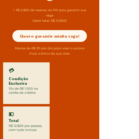
+ R$ 2.800 de reserva via PIX para garantir sua
vaga
(Valor total: R$ 12.800)
Quero garantir minha vaga!
Menos de R$ 30 por dia para viver o outono
mais icônico da sua vida.
💳
Condição
Exclusiva
10x de R$ 1.000 no
cartão de crédito
💵
Total
R$ 12.800 por pessoa,
com tudo incluso