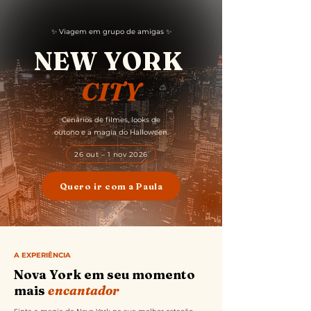
✨ Viagem em grupo de amigas ✨
NEW YORK
CITY
Cenários de filmes, looks de
outono e a magia do Halloween.
26 out – 1 nov 2026
Quero ir com a Paula
A EXPERIÊNCIA
Nova York em seu momento
mais
encantador