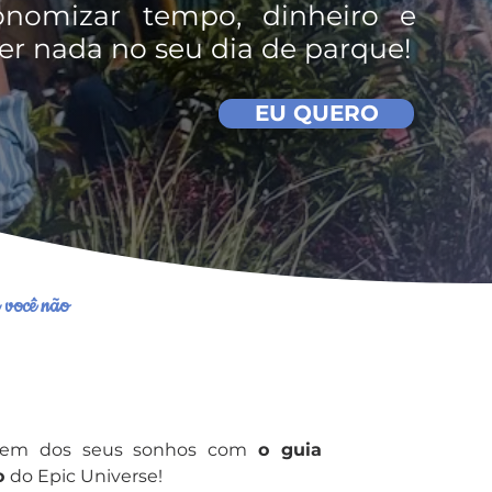
onomizar tempo, dinheiro e
er nada no seu dia de parque!
EU QUERO
a você não
agem dos seus sonhos com
o guia
o
do Epic Universe!