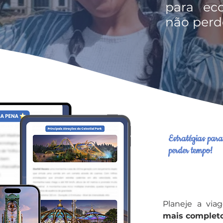
para ec
não perd
Estratégias par
perder tempo!
Planeje a vi
mais complet