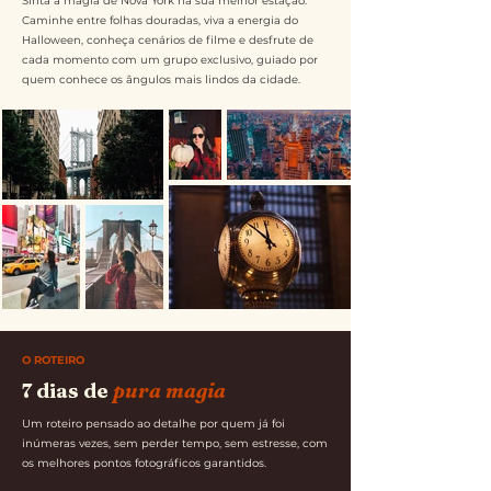
Sinta a magia de Nova York na sua melhor estação.
Caminhe entre folhas douradas, viva a energia do
Halloween, conheça cenários de filme e desfrute de
cada momento com um grupo exclusivo, guiado por
quem conhece os ângulos mais lindos da cidade.
O ROTEIRO
7 dias de
pura magia
Um roteiro pensado ao detalhe por quem já foi
inúmeras vezes, sem perder tempo, sem estresse, com
os melhores pontos fotográficos garantidos.