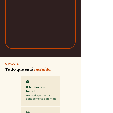
O PACOTE
Tudo que está
incluído:
🏨
6 Noites em
hotel
Hospedagem em NYC
com conforto garantido
🗽