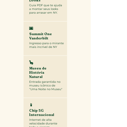
Looks
Guia PDF que te ajuda
a montar seus looks
para arrasar em NY.
🌆
Summit One
Vanderbilt
Ingresso para o mirante
mais incrível de NY
🦕
Museu de
História
Natural
Entrada garantida no
museu icônico de
"Uma Noite no Museu"
📱
Chip 5G
Internacional
Internet de alta
velocidade durante