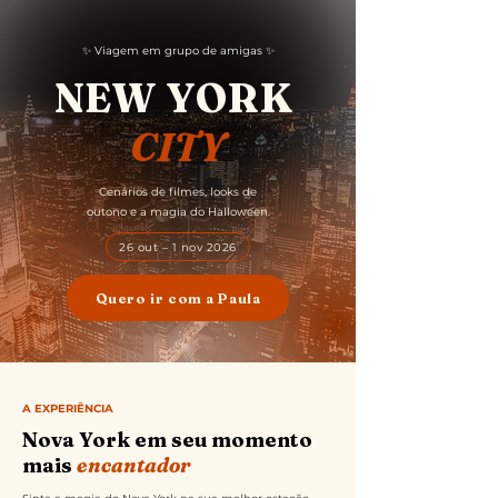
✨ Viagem em grupo de amigas ✨
NEW YORK
CITY
Cenários de filmes, looks de
outono e a magia do Halloween.
26 out – 1 nov 2026
Quero ir com a Paula
A EXPERIÊNCIA
Nova York em seu momento
mais
encantador