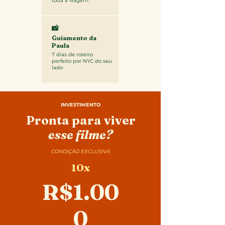
toda a viagem.
📸
Guiamento da
Paula
7 dias de roteiro
perfeito por NYC do seu
lado
INVESTIMENTO
Pronta para viver
esse filme?
CONDIÇÃO EXCLUSIVA
10x
R$1.00
0