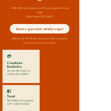
+ R$ 2.800 de reserva via PIX para garantir sua
vaga
(Valor total: R$ 12.800)
Quero garantir minha vaga!
Menos de R$ 30 por dia para viver o outono
mais icônico da sua vida.
💳
Condição
Exclusiva
10x de R$ 1.000 no
cartão de crédito
💵
Total
R$ 12.800 por pessoa,
com tudo incluso