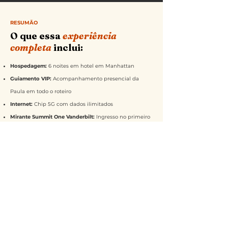
RESUMÃO
O que essa
experiência
completa
inclui:
Hospedagem:
6 noites em hotel em Manhattan
Guiamento VIP:
Acompanhamento presencial da
Paula em todo o roteiro
Internet:
Chip 5G com dados ilimitados
Mirante Summit One Vanderbilt:
Ingresso no primeiro
horário
Estátua da Liberdade:
Ingresso com acesso à estátua
e passeio de barco
Museu de História Natural:
Ingresso incluso
Hard Rock Café:
Refeição completa na Times Square
Picnic no Central Park:
Experiência exclusiva com
estética de outono
Especial Halloween:
Tour por casas decoradas +